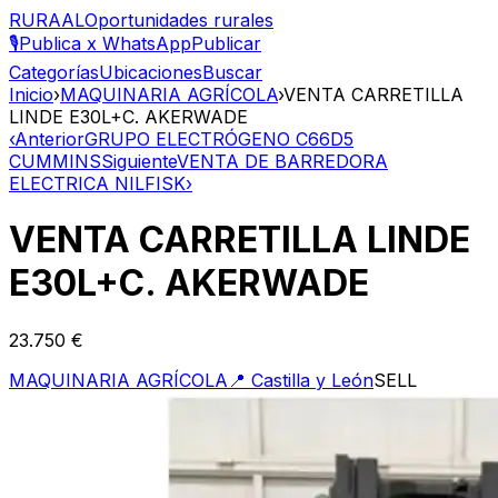
RURAAL
Oportunidades rurales
🎙️
Publica x WhatsApp
Publicar
Categorías
Ubicaciones
Buscar
Inicio
›
MAQUINARIA AGRÍCOLA
›
VENTA CARRETILLA
LINDE E30L+C. AKERWADE
‹
Anterior
GRUPO ELECTRÓGENO C66D5
CUMMINS
Siguiente
VENTA DE BARREDORA
ELECTRICA NILFISK
›
VENTA CARRETILLA LINDE
E30L+C. AKERWADE
23.750 €
MAQUINARIA AGRÍCOLA
📍
Castilla y León
SELL