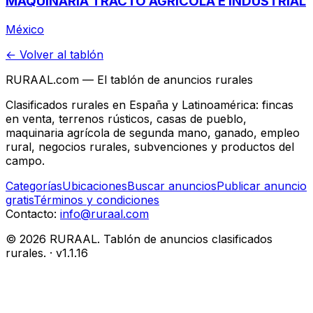
MAQUINARIA TRACTO AGRICOLA E INDUSTRIAL
México
← Volver al tablón
RURAAL.com — El tablón de anuncios rurales
Clasificados rurales en España y Latinoamérica: fincas
en venta, terrenos rústicos, casas de pueblo,
maquinaria agrícola de segunda mano, ganado, empleo
rural, negocios rurales, subvenciones y productos del
campo.
Categorías
Ubicaciones
Buscar anuncios
Publicar anuncio
gratis
Términos y condiciones
Contacto:
info@ruraal.com
©
2026
RURAAL. Tablón de anuncios clasificados
rurales.
· v
1.1.16