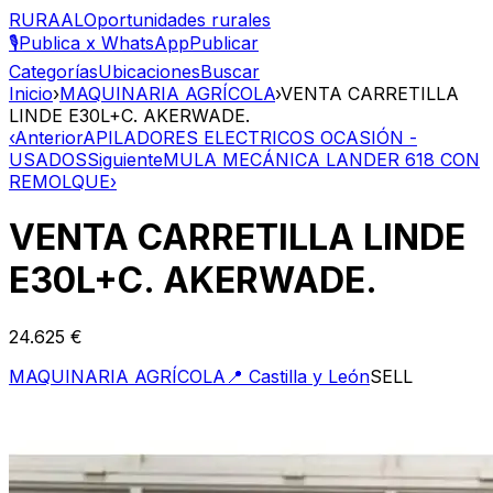
RURAAL
Oportunidades rurales
🎙️
Publica x WhatsApp
Publicar
Categorías
Ubicaciones
Buscar
Inicio
›
MAQUINARIA AGRÍCOLA
›
VENTA CARRETILLA
LINDE E30L+C. AKERWADE.
‹
Anterior
APILADORES ELECTRICOS OCASIÓN -
USADOS
Siguiente
MULA MECÁNICA LANDER 618 CON
REMOLQUE
›
VENTA CARRETILLA LINDE
E30L+C. AKERWADE.
24.625 €
MAQUINARIA AGRÍCOLA
📍
Castilla y León
SELL