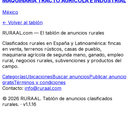
MAQUINARIA TRACTO AGRICOLA E INDUSTRIAL
México
← Volver al tablón
RURAAL.com — El tablón de anuncios rurales
Clasificados rurales en España y Latinoamérica: fincas
en venta, terrenos rústicos, casas de pueblo,
maquinaria agrícola de segunda mano, ganado, empleo
rural, negocios rurales, subvenciones y productos del
campo.
Categorías
Ubicaciones
Buscar anuncios
Publicar anuncio
gratis
Términos y condiciones
Contacto:
info@ruraal.com
©
2026
RURAAL. Tablón de anuncios clasificados
rurales.
· v
1.1.16