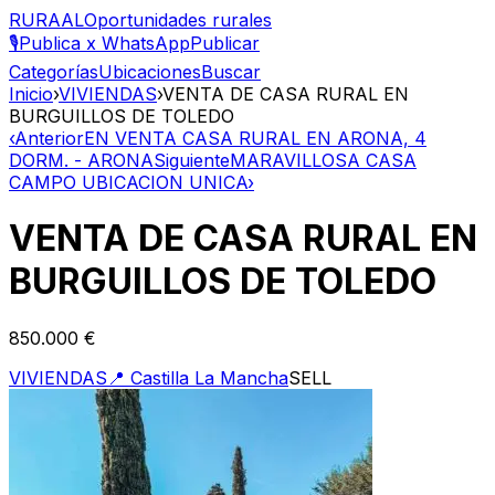
RURAAL
Oportunidades rurales
🎙️
Publica x WhatsApp
Publicar
Categorías
Ubicaciones
Buscar
Inicio
›
VIVIENDAS
›
VENTA DE CASA RURAL EN
BURGUILLOS DE TOLEDO
‹
Anterior
EN VENTA CASA RURAL EN ARONA, 4
DORM. - ARONA
Siguiente
MARAVILLOSA CASA
CAMPO UBICACION UNICA
›
VENTA DE CASA RURAL EN
BURGUILLOS DE TOLEDO
850.000 €
VIVIENDAS
📍
Castilla La Mancha
SELL