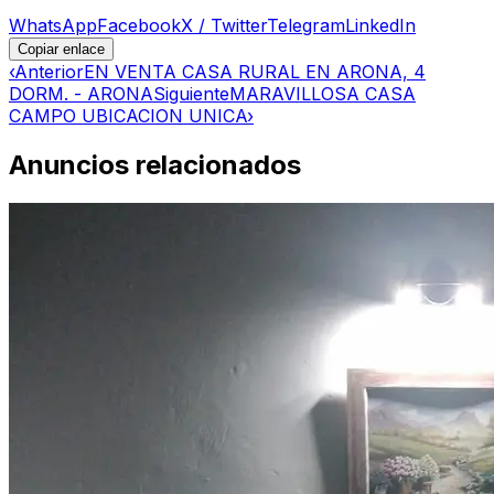
WhatsApp
Facebook
X / Twitter
Telegram
LinkedIn
Copiar enlace
‹
Anterior
EN VENTA CASA RURAL EN ARONA, 4
DORM. - ARONA
Siguiente
MARAVILLOSA CASA
CAMPO UBICACION UNICA
›
Anuncios relacionados