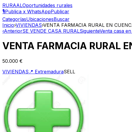
RURAAL
Oportunidades rurales
🎙️
Publica x WhatsApp
Publicar
Categorías
Ubicaciones
Buscar
Inicio
›
VIVIENDAS
›
VENTA FARMACIA RURAL EN CUENC
‹
Anterior
SE VENDE CASA RURAL
Siguiente
Venta casa en
VENTA FARMACIA RURAL E
50.000 €
VIVIENDAS
📍
Extremadura
SELL