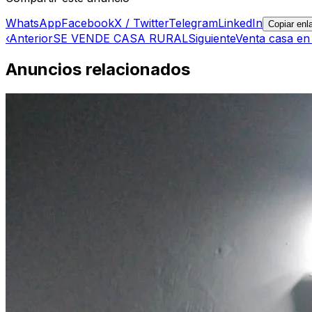
WhatsApp
Facebook
X / Twitter
Telegram
LinkedIn
Copiar enl
‹
Anterior
SE VENDE CASA RURAL
Siguiente
Venta casa en
Anuncios relacionados