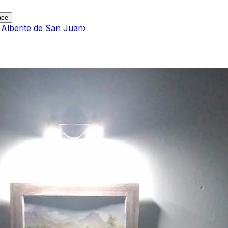
ace
 Alberite de San Juan
›