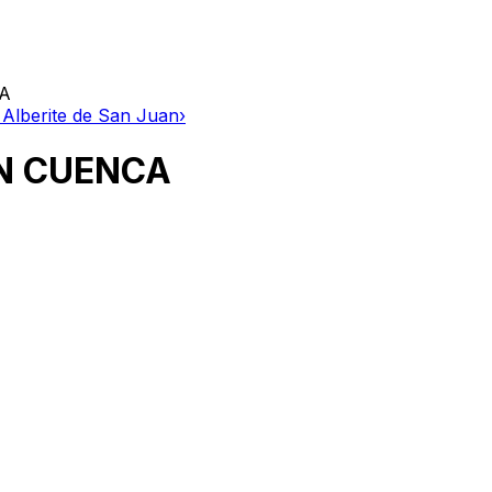
A
 Alberite de San Juan
›
N CUENCA