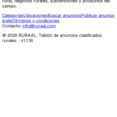
rural, negocios rurales, subvenciones y productos del
campo.
Categorías
Ubicaciones
Buscar anuncios
Publicar anuncio
gratis
Términos y condiciones
Contacto:
info@ruraal.com
©
2026
RURAAL. Tablón de anuncios clasificados
rurales.
· v
1.1.16