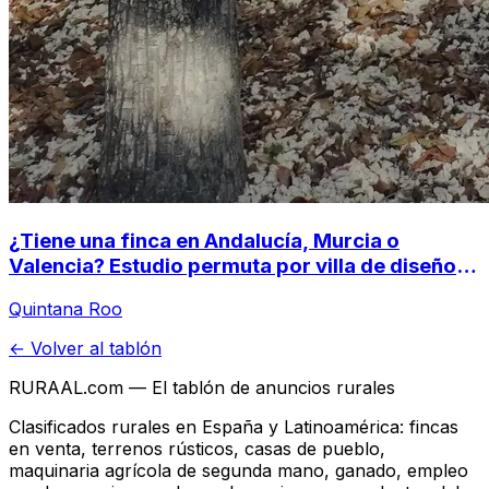
¿Tiene una finca en Andalucía, Murcia o
Valencia? Estudio permuta por villa de diseño
en la Selva Maya (Tulum, México)
Quintana Roo
← Volver al tablón
RURAAL.com — El tablón de anuncios rurales
Clasificados rurales en España y Latinoamérica: fincas
en venta, terrenos rústicos, casas de pueblo,
maquinaria agrícola de segunda mano, ganado, empleo