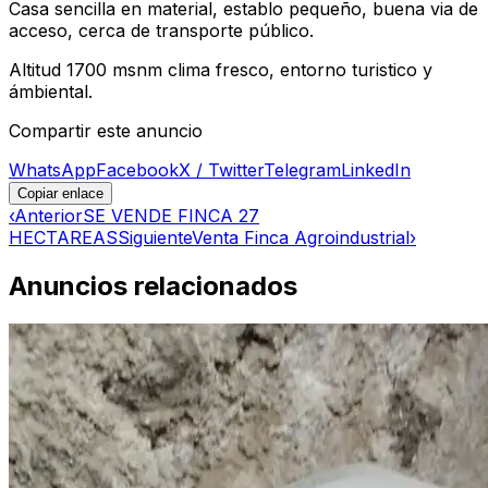
Casa sencilla en material, establo pequeño, buena via de
acceso, cerca de transporte público.
Altitud 1700 msnm clima fresco, entorno turistico y
ámbiental.
Compartir este anuncio
WhatsApp
Facebook
X / Twitter
Telegram
LinkedIn
Copiar enlace
‹
Anterior
SE VENDE FINCA 27
HECTAREAS
Siguiente
Venta Finca Agroindustrial
›
Anuncios relacionados