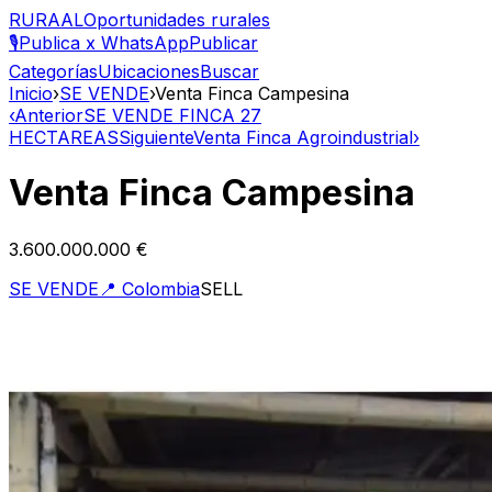
RURAAL
Oportunidades rurales
🎙️
Publica x WhatsApp
Publicar
Categorías
Ubicaciones
Buscar
Inicio
›
SE VENDE
›
Venta Finca Campesina
‹
Anterior
SE VENDE FINCA 27
HECTAREAS
Siguiente
Venta Finca Agroindustrial
›
Venta Finca Campesina
3.600.000.000 €
SE VENDE
📍
Colombia
SELL