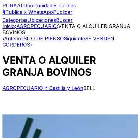
RURAAL
Oportunidades rurales
🎙️
Publica x WhatsApp
Publicar
Categorías
Ubicaciones
Buscar
Inicio
›
AGROPECUARIO
›
VENTA O ALQUILER GRANJA
BOVINOS
‹
Anterior
SILO DE PIENSO
Siguiente
SE VENDEN
CORDEROS
›
VENTA O ALQUILER
GRANJA BOVINOS
AGROPECUARIO
📍
Castilla y León
SELL