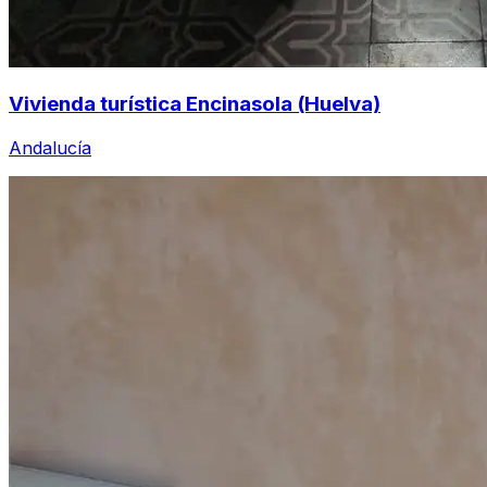
Vivienda turística Encinasola (Huelva)
Andalucía