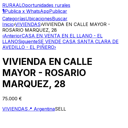
RURAAL
Oportunidades rurales
🎙️
Publica x WhatsApp
Publicar
Categorías
Ubicaciones
Buscar
Inicio
›
VIVIENDAS
›
VIVIENDA EN CALLE MAYOR -
ROSARIO MARQUEZ, 28
‹
Anterior
CASA EN VENTA EN EL LLANO - EL
LLANO
Siguiente
SE VENDE CASA SANTA CLARA DE
AVEDILLO - EL PIÑERO
›
VIVIENDA EN CALLE
MAYOR - ROSARIO
MARQUEZ, 28
75.000 €
VIVIENDAS
📍
Argentina
SELL