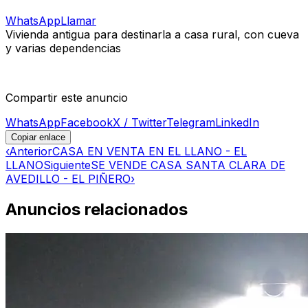
WhatsApp
Llamar
Vivienda antigua para destinarla a casa rural, con cueva
y varias dependencias
Compartir este anuncio
WhatsApp
Facebook
X / Twitter
Telegram
LinkedIn
Copiar enlace
‹
Anterior
CASA EN VENTA EN EL LLANO - EL
LLANO
Siguiente
SE VENDE CASA SANTA CLARA DE
AVEDILLO - EL PIÑERO
›
Anuncios relacionados