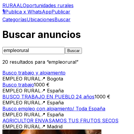
RURAAL
Oportunidades rurales
🎙️
Publica x WhatsApp
Publicar
Categorías
Ubicaciones
Buscar
Buscar anuncios
Buscar
20
resultados para “
empleorural
”
Busco trabajo y alojamiento
EMPLEO RURAL
📍
Bogota
Busco trabajo
1000 €
EMPLEO RURAL
📍
España
BUSCO TRABAJO EN PUEBLO 24 años
1000 €
EMPLEO RURAL
📍
España
Busco empleo con alojamiento/ Toda España
EMPLEO RURAL
📍
España
AGRICULTOR ENVASAMOS TUS FRUTOS SECOS
EMPLEO RURAL
📍
Madrid