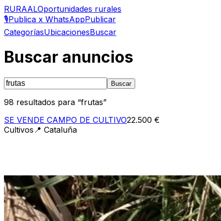
RURAAL
Oportunidades rurales
🎙️
Publica x WhatsApp
Publicar
Categorías
Ubicaciones
Buscar
Buscar anuncios
Buscar
98
resultados para “
frutas
”
SE VENDE CAMPO DE CULTIVO
22.500 €
Cultivos
📍
Cataluña