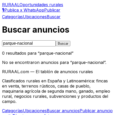
RURAAL
Oportunidades rurales
🎙️
Publica x WhatsApp
Publicar
Categorías
Ubicaciones
Buscar
Buscar anuncios
Buscar
0
resultados para “
parque-nacional
”
No se encontraron anuncios para “
parque-nacional
”.
RURAAL.com — El tablón de anuncios rurales
Clasificados rurales en España y Latinoamérica: fincas
en venta, terrenos rústicos, casas de pueblo,
maquinaria agrícola de segunda mano, ganado, empleo
rural, negocios rurales, subvenciones y productos del
campo.
Categorías
Ubicaciones
Buscar anuncios
Publicar anuncio