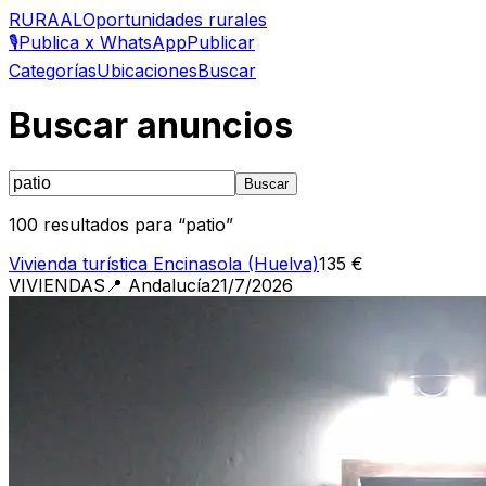
RURAAL
Oportunidades rurales
🎙️
Publica x WhatsApp
Publicar
Categorías
Ubicaciones
Buscar
Buscar anuncios
Buscar
100
resultados para “
patio
”
Vivienda turística Encinasola (Huelva)
135 €
VIVIENDAS
📍
Andalucía
21/7/2026