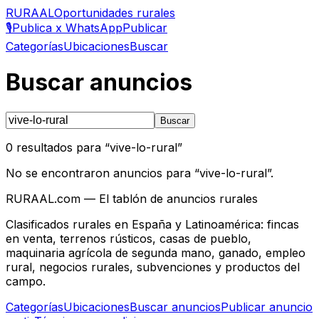
RURAAL
Oportunidades rurales
🎙️
Publica x WhatsApp
Publicar
Categorías
Ubicaciones
Buscar
Buscar anuncios
Buscar
0
resultados para “
vive-lo-rural
”
No se encontraron anuncios para “
vive-lo-rural
”.
RURAAL.com — El tablón de anuncios rurales
Clasificados rurales en España y Latinoamérica: fincas
en venta, terrenos rústicos, casas de pueblo,
maquinaria agrícola de segunda mano, ganado, empleo
rural, negocios rurales, subvenciones y productos del
campo.
Categorías
Ubicaciones
Buscar anuncios
Publicar anuncio