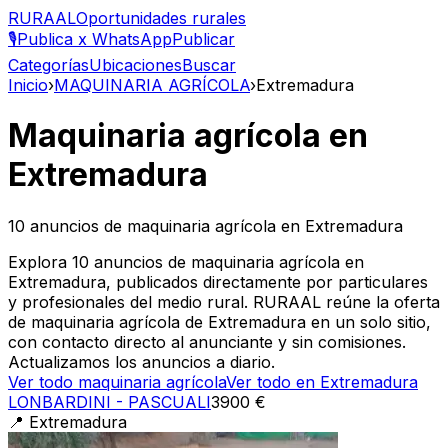
RURAAL
Oportunidades rurales
🎙️
Publica x WhatsApp
Publicar
Categorías
Ubicaciones
Buscar
Inicio
›
MAQUINARIA AGRÍCOLA
›
Extremadura
Maquinaria agrícola
en
Extremadura
10
anuncios de
maquinaria agrícola
en
Extremadura
Explora 10 anuncios de maquinaria agrícola en
Extremadura, publicados directamente por particulares
y profesionales del medio rural. RURAAL reúne la oferta
de maquinaria agrícola de Extremadura en un solo sitio,
con contacto directo al anunciante y sin comisiones.
Actualizamos los anuncios a diario.
Ver todo
maquinaria agrícola
Ver todo en
Extremadura
LONBARDINI - PASCUALI
3900 €
📍
Extremadura