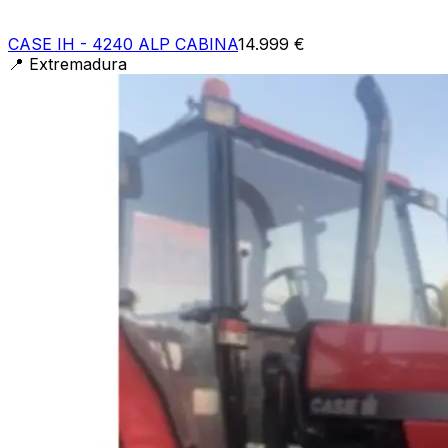
CASE IH - 4240 ALP CABINA
14.999 €
📍
Extremadura