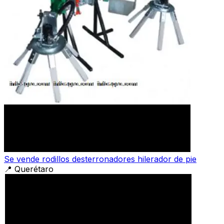
Se vende rodillos desterronadores hilerador de pie
📍
Querétaro