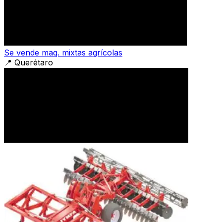
Se vende maq. mixtas agrícolas
📍
Querétaro