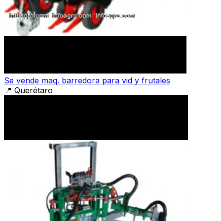
Se vende maq. barredora para vid y frutales
📍
Querétaro