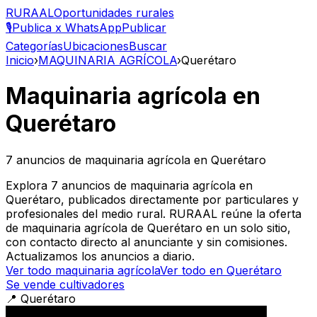
RURAAL
Oportunidades rurales
🎙️
Publica x WhatsApp
Publicar
Categorías
Ubicaciones
Buscar
Inicio
›
MAQUINARIA AGRÍCOLA
›
Querétaro
Maquinaria agrícola
en
Querétaro
7
anuncios de
maquinaria agrícola
en
Querétaro
Explora 7 anuncios de maquinaria agrícola en
Querétaro, publicados directamente por particulares y
profesionales del medio rural. RURAAL reúne la oferta
de maquinaria agrícola de Querétaro en un solo sitio,
con contacto directo al anunciante y sin comisiones.
Actualizamos los anuncios a diario.
Ver todo
maquinaria agrícola
Ver todo en
Querétaro
Se vende cultivadores
📍
Querétaro