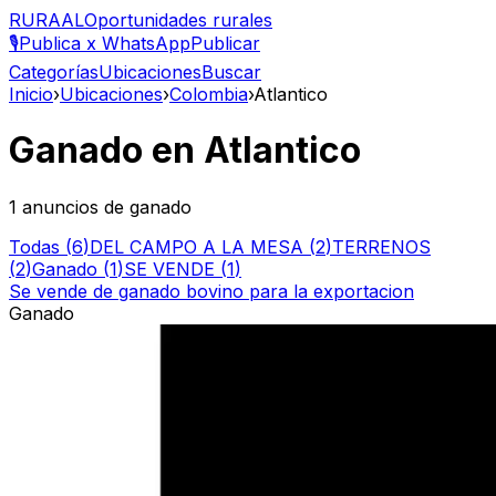
RURAAL
Oportunidades rurales
🎙️
Publica x WhatsApp
Publicar
Categorías
Ubicaciones
Buscar
Inicio
›
Ubicaciones
›
Colombia
›
Atlantico
Ganado en Atlantico
1
anuncios
de ganado
Todas (
6
)
DEL CAMPO A LA MESA
(
2
)
TERRENOS
(
2
)
Ganado
(
1
)
SE VENDE
(
1
)
Se vende de ganado bovino para la exportacion
Ganado