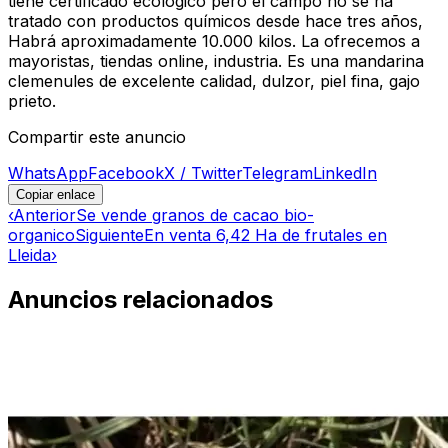
tiene certificado ecológico pero el campo no se ha
tratado con productos químicos desde hace tres años,
Habrá aproximadamente 10.000 kilos. La ofrecemos a
mayoristas, tiendas online, industria. Es una mandarina
clemenules de excelente calidad, dulzor, piel fina, gajo
prieto.
Compartir este anuncio
WhatsApp
Facebook
X / Twitter
Telegram
LinkedIn
Copiar enlace
‹
Anterior
Se vende granos de cacao bio-
organico
Siguiente
En venta 6,42 Ha de frutales en
Lleida
›
Anuncios relacionados