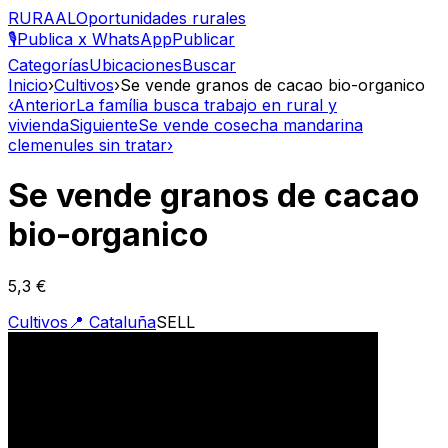
RURAAL
Oportunidades rurales
🎙️
Publica x WhatsApp
Publicar
Categorías
Ubicaciones
Buscar
Inicio
›
Cultivos
›
Se vende granos de cacao bio-organico
‹
Anterior
La família busca trabajo en rural y
vivienda
Siguiente
Se vende cosecha mandarina
clemenules sin tratar
›
Se vende granos de cacao
bio-organico
5,3 €
Cultivos
📍
Cataluña
SELL