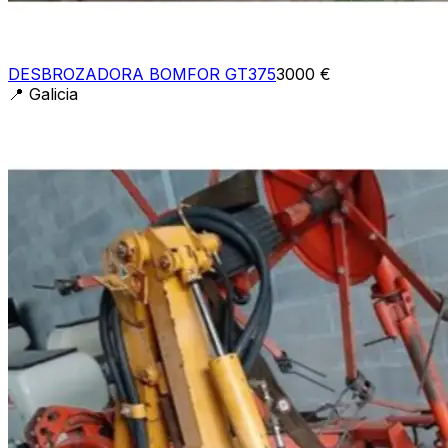
DESBROZADORA BOMFOR GT375
3000 €
📍
Galicia