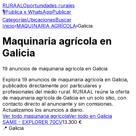
RURAAL
Oportunidades rurales
🎙️
Publica x WhatsApp
Publicar
Categorías
Ubicaciones
Buscar
Inicio
›
MAQUINARIA AGRÍCOLA
›
Galicia
Maquinaria agrícola
en
Galicia
19
anuncios de
maquinaria agrícola
en
Galicia
Explora 19 anuncios de maquinaria agrícola en Galicia,
publicados directamente por particulares y
profesionales del medio rural. RURAAL reúne la oferta
de maquinaria agrícola de Galicia en un solo sitio, con
contacto directo al anunciante y sin comisiones.
Actualizamos los anuncios a diario.
Ver todo
maquinaria agrícola
Ver todo en
Galicia
SAME - EXPLORER 70CV
13.300 €
📍
Galicia