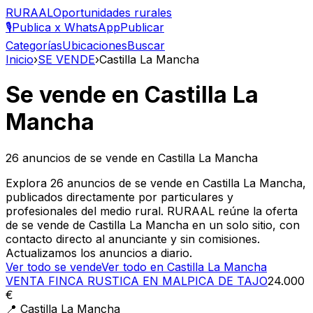
RURAAL
Oportunidades rurales
🎙️
Publica x WhatsApp
Publicar
Categorías
Ubicaciones
Buscar
Inicio
›
SE VENDE
›
Castilla La Mancha
Se vende
en
Castilla La
Mancha
26
anuncios de
se vende
en
Castilla La Mancha
Explora 26 anuncios de se vende en Castilla La Mancha,
publicados directamente por particulares y
profesionales del medio rural. RURAAL reúne la oferta
de se vende de Castilla La Mancha en un solo sitio, con
contacto directo al anunciante y sin comisiones.
Actualizamos los anuncios a diario.
Ver todo
se vende
Ver todo en
Castilla La Mancha
VENTA FINCA RUSTICA EN MALPICA DE TAJO
24.000
€
📍
Castilla La Mancha