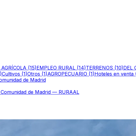
 AGRÍCOLA
(
15
)
EMPLEO RURAL
(
14
)
TERRENOS
(
10
)
DEL 
)
Cultivos
(
1
)
Otros
(
1
)
AGROPECUARIO
(
1
)
Hoteles en venta
Comunidad de Madrid