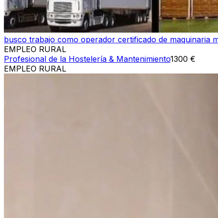
busco trabajo como operador certificado de maquinaria mo
EMPLEO RURAL
Profesional de la Hostelería & Mantenimiento
1300 €
EMPLEO RURAL