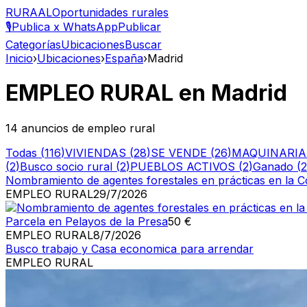
RURAAL
Oportunidades rurales
🎙️
Publica x WhatsApp
Publicar
Categorías
Ubicaciones
Buscar
Inicio
›
Ubicaciones
›
España
›
Madrid
EMPLEO RURAL en Madrid
14
anuncios
de empleo rural
Todas (
116
)
VIVIENDAS
(
28
)
SE VENDE
(
26
)
MAQUINARIA
(
2
)
Busco socio rural
(
2
)
PUEBLOS ACTIVOS
(
2
)
Ganado
(
2
Nombramiento de agentes forestales en prácticas en la 
EMPLEO RURAL
29/7/2026
Parcela en Pelayos de la Presa
50 €
EMPLEO RURAL
8/7/2026
Busco trabajo y Casa economica para arrendar
EMPLEO RURAL